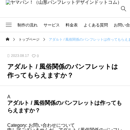
制作の流れ
サービス
料金表
よくある質問
お問い合
トップページ
アダルト / 風俗関係のパンフレットは作ってもらえ
2
社員必携
商品カタログ
3
ハサ*メル
店舗紹介
2023.08.17
0
アダルト / 風俗関係のパンフレットは
2
観光パンフレット
サービス案内
作ってもらえますか？
3
報告書
ガイドブック
5
学校案内
広報誌
A
16
会社案内
記念誌
アダルト / 風俗関係のパンフレットは作っても
らえますか？
6
採用パンフレット
医療系パンフレット
Category: お問い合わせについて
申し訳ございませんが、アダルト / 風俗関係のパンフレ