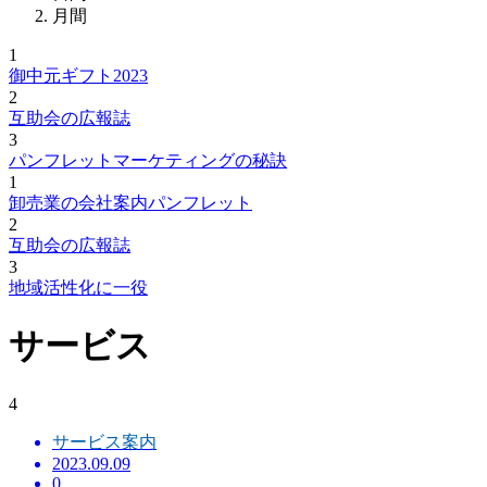
月間
1
御中元ギフト2023
2
互助会の広報誌
3
パンフレットマーケティングの秘訣
1
卸売業の会社案内パンフレット
2
互助会の広報誌
3
地域活性化に一役
サービス
4
サービス案内
2023.09.09
0