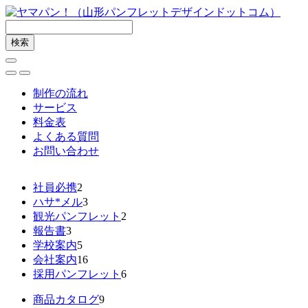
制作の流れ
サービス
料金表
よくある質問
お問い合わせ
社員必携
2
ハサ*メル
3
観光パンフレット
2
報告書
3
学校案内
5
会社案内
16
採用パンフレット
6
商品カタログ
9