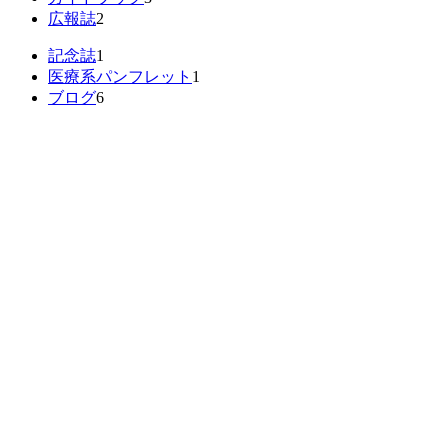
広報誌
2
記念誌
1
医療系パンフレット
1
ブログ
6