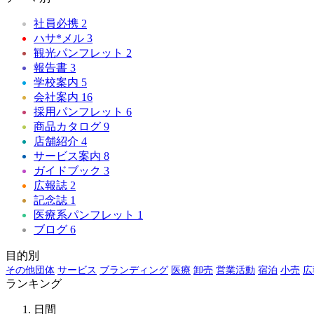
社員必携
2
ハサ*メル
3
観光パンフレット
2
報告書
3
学校案内
5
会社案内
16
採用パンフレット
6
商品カタログ
9
店舗紹介
4
サービス案内
8
ガイドブック
3
広報誌
2
記念誌
1
医療系パンフレット
1
ブログ
6
目的別
その他団体
サービス
ブランディング
医療
卸売
営業活動
宿泊
小売
広
ランキング
日間