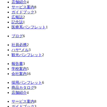
店舗紹介
4
サービス案内
8
ガイドブック
3
広報誌
2
記念誌
1
医療系パンフレット
1
ブログ
6
社員必携
2
ハサ*メル
3
観光パンフレット
2
報告書
3
学校案内
5
会社案内
16
採用パンフレット
6
商品カタログ
9
店舗紹介
4
サービス案内
8
ガイドブック
3