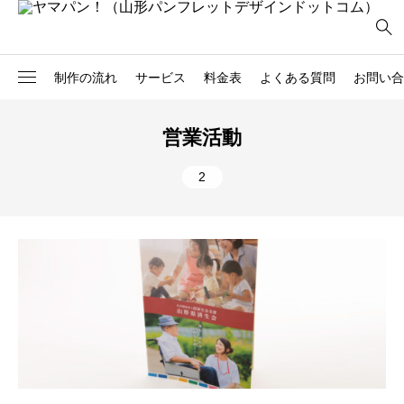
制作の流れ
サービス
料金表
よくある質問
お問い合
2
社員必携
商品カタログ
営業活動
3
ハサ*メル
店舗紹介
2
2
観光パンフレット
サービス案内
3
報告書
ガイドブック
5
学校案内
広報誌
16
会社案内
記念誌
6
採用パンフレット
医療系パンフレット