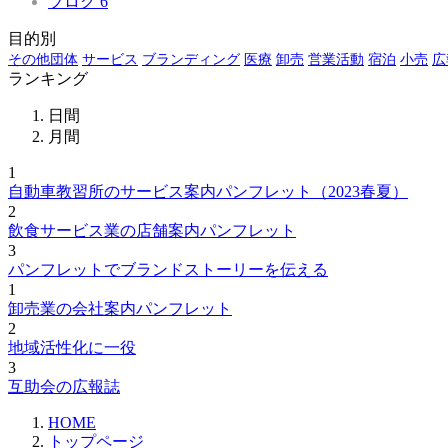
ブログ
6
目的別
その他団体
サービス
ブランディング
医療
卸売
営業活動
宿泊
小売
広
ランキング
日間
月間
1
自動車教習所のサービス案内パンフレット（2023春夏）
2
飲食サービス業の店舗案内パンフレット
3
パンフレットでブランドストーリーを伝える
1
卸売業の会社案内パンフレット
2
地域活性化に一役
3
互助会の広報誌
HOME
トップページ