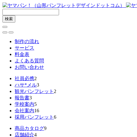
制作の流れ
サービス
料金表
よくある質問
お問い合わせ
社員必携
2
ハサ*メル
3
観光パンフレット
2
報告書
3
学校案内
5
会社案内
16
採用パンフレット
6
商品カタログ
9
店舗紹介
4