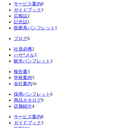
サービス案内
8
ガイドブック
3
広報誌
2
記念誌
1
医療系パンフレット
1
ブログ
6
社員必携
2
ハサ*メル
3
観光パンフレット
2
報告書
3
学校案内
5
会社案内
16
採用パンフレット
6
商品カタログ
9
店舗紹介
4
サービス案内
8
ガイドブック
3