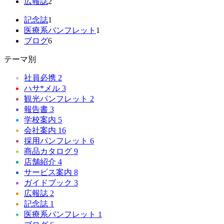
広報誌
2
記念誌
1
医療系パンフレット
1
ブログ
6
テーマ別
社員必携
2
ハサ*メル
3
観光パンフレット
2
報告書
3
学校案内
5
会社案内
16
採用パンフレット
6
商品カタログ
9
店舗紹介
4
サービス案内
8
ガイドブック
3
広報誌
2
記念誌
1
医療系パンフレット
1