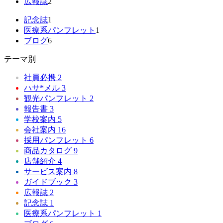
広報誌
2
記念誌
1
医療系パンフレット
1
ブログ
6
テーマ別
社員必携
2
ハサ*メル
3
観光パンフレット
2
報告書
3
学校案内
5
会社案内
16
採用パンフレット
6
商品カタログ
9
店舗紹介
4
サービス案内
8
ガイドブック
3
広報誌
2
記念誌
1
医療系パンフレット
1