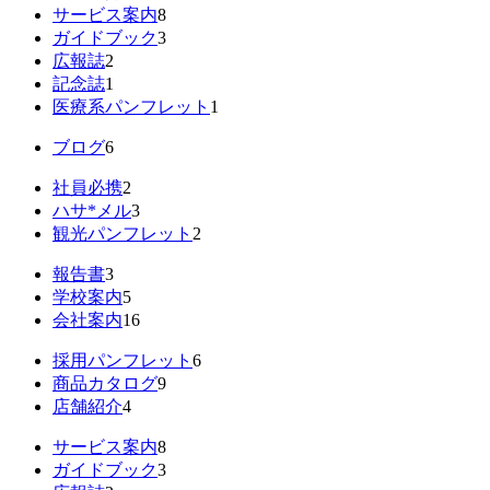
サービス案内
8
ガイドブック
3
広報誌
2
記念誌
1
医療系パンフレット
1
ブログ
6
社員必携
2
ハサ*メル
3
観光パンフレット
2
報告書
3
学校案内
5
会社案内
16
採用パンフレット
6
商品カタログ
9
店舗紹介
4
サービス案内
8
ガイドブック
3