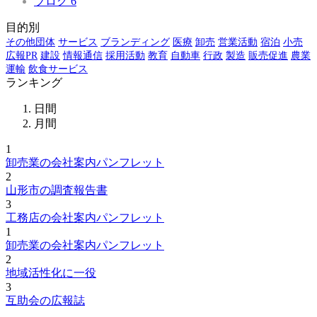
ブログ
6
目的別
その他団体
サービス
ブランディング
医療
卸売
営業活動
宿泊
小売
広報PR
建設
情報通信
採用活動
教育
自動車
行政
製造
販売促進
農業
運輸
飲食サービス
ランキング
日間
月間
1
卸売業の会社案内パンフレット
2
山形市の調査報告書
3
工務店の会社案内パンフレット
1
卸売業の会社案内パンフレット
2
地域活性化に一役
3
互助会の広報誌