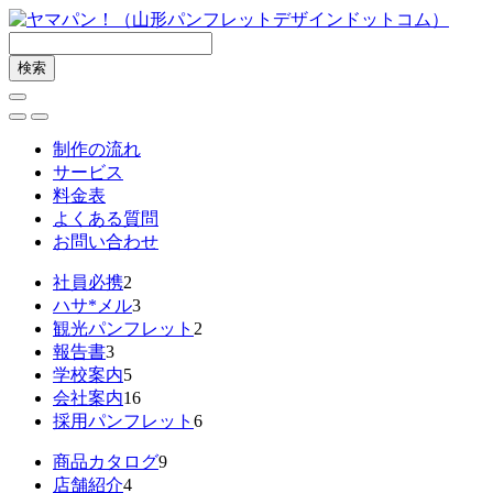
制作の流れ
サービス
料金表
よくある質問
お問い合わせ
社員必携
2
ハサ*メル
3
観光パンフレット
2
報告書
3
学校案内
5
会社案内
16
採用パンフレット
6
商品カタログ
9
店舗紹介
4