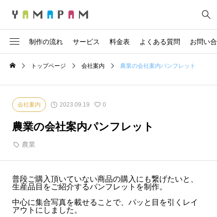
制作の流れ
サービス
料金表
よくある質問
お問い合
トップページ
会社案内
農業の会社案内パンフレット
2
社員必携
商品カタログ
3
ハサ*メル
店舗紹介
2023.09.19
会社案内
0
2
観光パンフレット
サービス案内
農業の会社案内パンフレット
3
報告書
ガイドブック
農業
5
学校案内
広報誌
16
会社案内
記念誌
普段ご購入頂いていない商品の購入にも繋げたいと、
生産品目をご紹介するパンフレットを制作。
6
採用パンフレット
医療系パンフレット
中心に集合写真を載せることで、パッと目を引くレイ
アウトにしました。