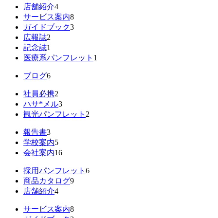
店舗紹介
4
サービス案内
8
ガイドブック
3
広報誌
2
記念誌
1
医療系パンフレット
1
ブログ
6
社員必携
2
ハサ*メル
3
観光パンフレット
2
報告書
3
学校案内
5
会社案内
16
採用パンフレット
6
商品カタログ
9
店舗紹介
4
サービス案内
8