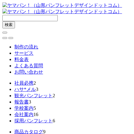
制作の流れ
サービス
料金表
よくある質問
お問い合わせ
社員必携
2
ハサ*メル
3
観光パンフレット
2
報告書
3
学校案内
5
会社案内
16
採用パンフレット
6
商品カタログ
9