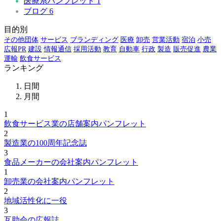
医療系パンフレット
1
ブログ
6
目的別
その他団体
サービス
ブランディング
医療
卸売
営業活動
宿泊
小売
広報PR
建設
情報通信
採用活動
教育
自動車
行政
製造
販売促進
農業
運輸
飲食サービス
ランキング
日間
月間
1
飲食サービス業の店舗案内パンフレット
2
製造業の100周年記念誌
3
食品メーカーの会社案内パンフレット
1
卸売業の会社案内パンフレット
2
地域活性化に一役
3
互助会の広報誌