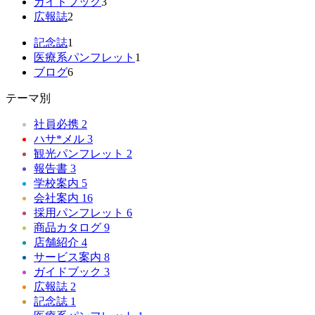
ガイドブック
3
広報誌
2
記念誌
1
医療系パンフレット
1
ブログ
6
テーマ別
社員必携
2
ハサ*メル
3
観光パンフレット
2
報告書
3
学校案内
5
会社案内
16
採用パンフレット
6
商品カタログ
9
店舗紹介
4
サービス案内
8
ガイドブック
3
広報誌
2
記念誌
1