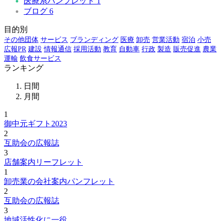
医療系パンフレット
1
ブログ
6
目的別
その他団体
サービス
ブランディング
医療
卸売
営業活動
宿泊
小売
広報PR
建設
情報通信
採用活動
教育
自動車
行政
製造
販売促進
農業
運輸
飲食サービス
ランキング
日間
月間
1
御中元ギフト2023
2
互助会の広報誌
3
店舗案内リーフレット
1
卸売業の会社案内パンフレット
2
互助会の広報誌
3
地域活性化に一役