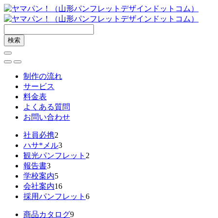
制作の流れ
サービス
料金表
よくある質問
お問い合わせ
社員必携
2
ハサ*メル
3
観光パンフレット
2
報告書
3
学校案内
5
会社案内
16
採用パンフレット
6
商品カタログ
9