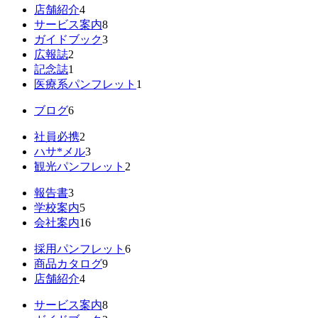
店舗紹介
4
サービス案内
8
ガイドブック
3
広報誌
2
記念誌
1
医療系パンフレット
1
ブログ
6
社員必携
2
ハサ*メル
3
観光パンフレット
2
報告書
3
学校案内
5
会社案内
16
採用パンフレット
6
商品カタログ
9
店舗紹介
4
サービス案内
8