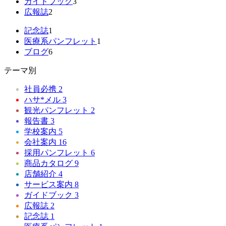
ガイドブック
3
広報誌
2
記念誌
1
医療系パンフレット
1
ブログ
6
テーマ別
社員必携
2
ハサ*メル
3
観光パンフレット
2
報告書
3
学校案内
5
会社案内
16
採用パンフレット
6
商品カタログ
9
店舗紹介
4
サービス案内
8
ガイドブック
3
広報誌
2
記念誌
1