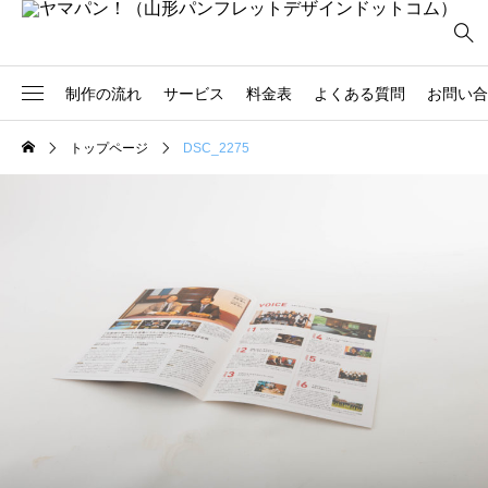
制作の流れ
サービス
料金表
よくある質問
お問い合
トップページ
DSC_2275
2
社員必携
商品カタログ
3
ハサ*メル
店舗紹介
2
観光パンフレット
サービス案内
3
報告書
ガイドブック
5
学校案内
広報誌
16
会社案内
記念誌
6
採用パンフレット
医療系パンフレット