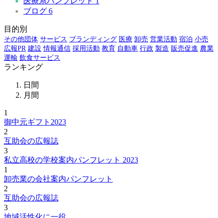
医療系パンフレット
1
ブログ
6
目的別
その他団体
サービス
ブランディング
医療
卸売
営業活動
宿泊
小売
広報PR
建設
情報通信
採用活動
教育
自動車
行政
製造
販売促進
農業
運輸
飲食サービス
ランキング
日間
月間
1
御中元ギフト2023
2
互助会の広報誌
3
私立高校の学校案内パンフレット 2023
1
卸売業の会社案内パンフレット
2
互助会の広報誌
3
地域活性化に一役