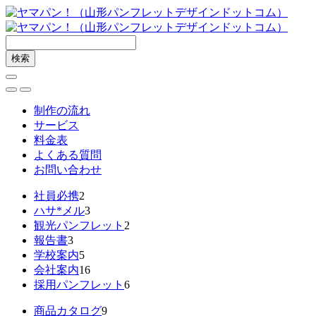
制作の流れ
サービス
料金表
よくある質問
お問い合わせ
社員必携
2
ハサ*メル
3
観光パンフレット
2
報告書
3
学校案内
5
会社案内
16
採用パンフレット
6
商品カタログ
9