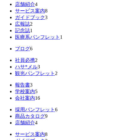
店舗紹介
4
サービス案内
8
ガイドブック
3
広報誌
2
記念誌
1
医療系パンフレット
1
ブログ
6
社員必携
2
ハサ*メル
3
観光パンフレット
2
報告書
3
学校案内
5
会社案内
16
採用パンフレット
6
商品カタログ
9
店舗紹介
4
サービス案内
8