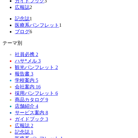
ガイドブック
3
広報誌
2
記念誌
1
医療系パンフレット
1
ブログ
6
テーマ別
社員必携
2
ハサ*メル
3
観光パンフレット
2
報告書
3
学校案内
5
会社案内
16
採用パンフレット
6
商品カタログ
9
店舗紹介
4
サービス案内
8
ガイドブック
3
広報誌
2
記念誌
1