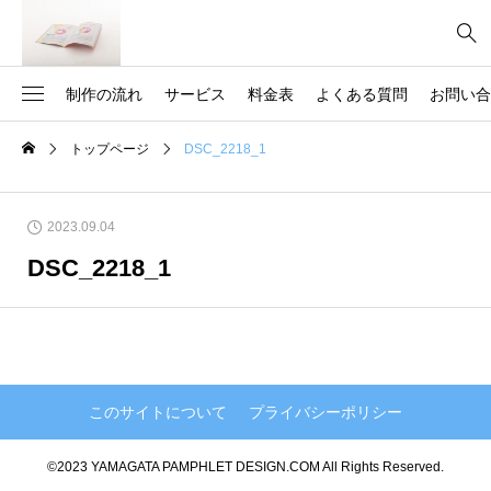
制作の流れ
サービス
料金表
よくある質問
お問い合
トップページ
DSC_2218_1
2
社員必携
商品カタログ
3
ハサ*メル
店舗紹介
2023.09.04
2
観光パンフレット
サービス案内
DSC_2218_1
3
報告書
ガイドブック
5
学校案内
広報誌
16
会社案内
記念誌
このサイトについて
プライバシーポリシー
6
採用パンフレット
医療系パンフレット
©2023 YAMAGATA PAMPHLET DESIGN.COM All Rights Reserved.